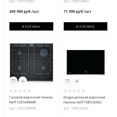
Арт.: T47PD7BX2
Арт.: T36FD40W2
209 990
руб.
/шт
71 990
руб.
/шт
В КОРЗИНУ
В КОРЗИНУ
Газовая варочная панель
Индукционная варочная
Neff T26TA49N0R
панель Neff T68TL6UN2
Арт.: T26TA49N0R
Арт.: T68TL6UN2