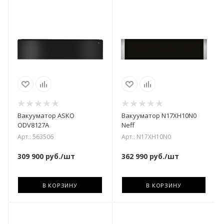
Вакууматор ASKO
Вакууматор N17XH10N0
ODV8127A
Neff
Арт.: 563506
Арт.: N17XH10N0
309 900
руб.
/шт
362 990
руб.
/шт
В КОРЗИНУ
В КОРЗИНУ