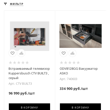
ФИЛЬТР
Встраиваемый телевизор
ODV8128GG Вакууматор
Kuppersbusch CTV BUILT3 ,
ASKO
серый
Арт.: 740603
Арт.: CTV BUILT3
334 900
руб.
/шт
96 990
руб.
/шт
В КОРЗИНУ
В КОРЗИНУ