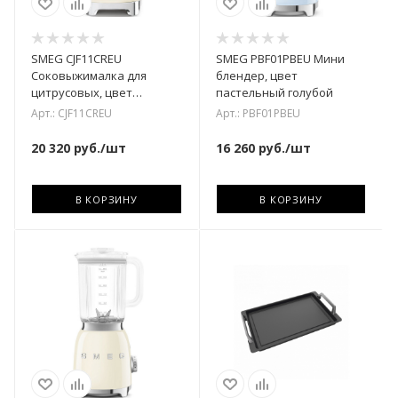
SMEG CJF11CREU
SMEG PBF01PBEU Мини
Соковыжималка для
блендер, цвет
цитрусовых, цвет
пастельный голубой
кремовый
Арт.: CJF11CREU
Арт.: PBF01PBEU
20 320
руб.
/шт
16 260
руб.
/шт
В КОРЗИНУ
В КОРЗИНУ