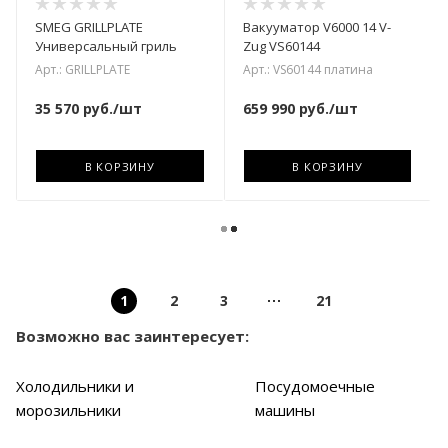
SMEG GRILLPLATE
Вакууматор V6000 14 V-
Универсальный гриль
Zug VS60144
Арт.: GRILLPLATE
Арт.: VS60144 платина
35 570
руб.
/шт
659 990
руб.
/шт
В КОРЗИНУ
В КОРЗИНУ
1
2
3
21
Возможно вас заинтересует:
Холодильники и
Посудомоечные
морозильники
машины