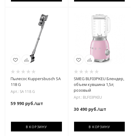
Пылесос Kuppersbusch SA
SMEG BLF03PKEU Блендер,
118 G
объем кувшина 1,5л;
розовый
Арт.: SA 118 G
Арт.: BLF03PKEU
59 990
руб.
/шт
30 490
руб.
/шт
В КОРЗИНУ
В КОРЗИНУ