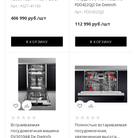
FDD422QJ2 De Dietrich
Арт.: AS2T-41163
Арт.: FDD422QJ2
406 990
руб.
/шт
112 990
руб.
/шт
В КОРЗИНУ
В КОРЗИНУ
Встраиваемая
Полностью встариваемая
посудомоечная машина
посудомоечная,
DV301044J De Dietrich
увеличенная высота