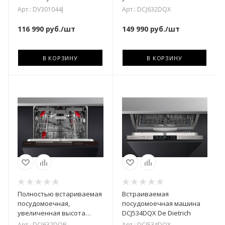
DCJ632DQX De Dietrich
Арт.: DV301044J
Арт.: DCJ632DQX
116 990
руб.
/шт
149 990
руб.
/шт
В КОРЗИНУ
В КОРЗИНУ
Полностью встариваемая
Встраиваемая
посудомоечная,
посудомоечная машина
увеличенная высота
DCJ534DQX De Dietrich
DCJ632DQB De Dietrich
Арт.: DCJ632DQB
Арт.: DCJ534DQX