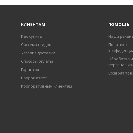
КЛИЕНТАМ
ПОМОЩЬ
Как купить
Наши рекви
Система скидок
Политика
конфиденци
Условия доставки
Обработка и
Способы оплаты
персональн
Гарантия
Возврат тов
Вопрос-ответ
Корпоративным клиентам