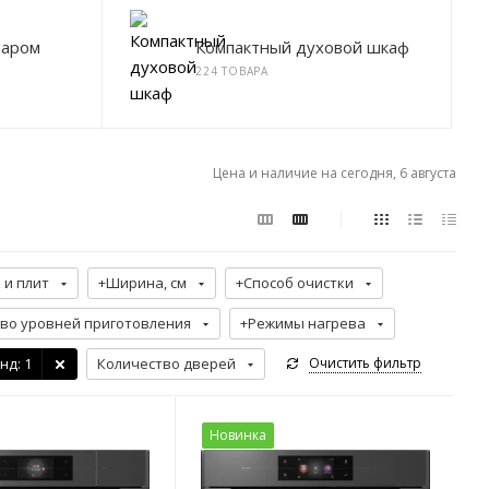
паром
Компактный духовой шкаф
224 ТОВАРА
Цена и наличие на сегодня, 6 августа
 и плит
+Ширина, см
+Способ очистки
во уровней приготовления
+Режимы нагрева
нд
: 1
Количество дверей
Очистить фильтр
Новинка