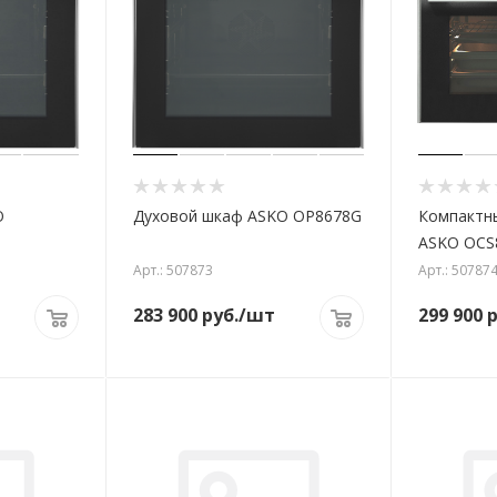
O
Духовой шкаф ASKO OP8678G
Компактн
ASKO OCS
Арт.: 507873
Арт.: 50787
283 900
руб.
/шт
299 900
р