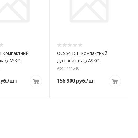
 Компактный
OCS54BGH Компактный
шкаф ASKO
духовой шкаф ASKO
0
Арт.: 744546
уб.
/шт
156 900
руб.
/шт