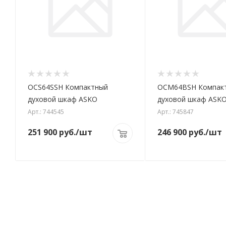
OCS64SSH Компактный
OCM64BSH Компак
духовой шкаф ASKO
духовой шкаф ASK
Арт.: 744545
Арт.: 745847
251 900
руб.
/шт
246 900
руб.
/шт