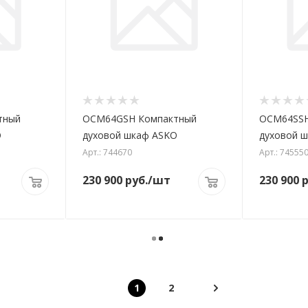
тный
OCM64GSH Компактный
OCM64SSH
O
духовой шкаф ASKO
духовой 
Арт.: 744670
Арт.: 74555
230 900
руб.
/шт
230 900
р
1
2