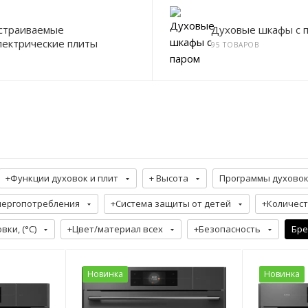
страиваемые
Духовые шкафы с 
лектрические плиты
95 ТОВАРОВ
+Функции духовок и плит
+ Высота
Программы духовок
нергопотребления
+Система защиты от детей
+Количест
ки, (°C)
+Цвет/материал всех
+Безопасность
Бре
Новинка
Новинка