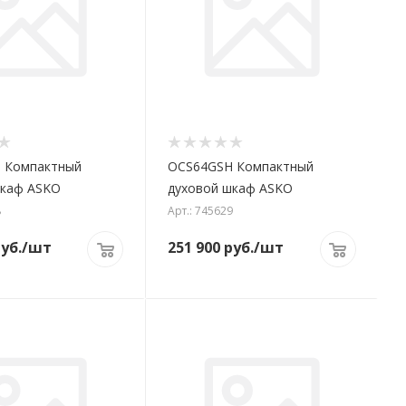
 Компактный
OCS64GSH Компактный
шкаф ASKO
духовой шкаф ASKO
8
Арт.: 745629
уб.
/шт
251 900
руб.
/шт