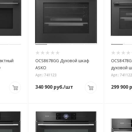
актный
OCS8678GG Духовой шкаф
OCS8478G
O
ASKO
духовой 
Арт.: 741123
Арт.: 74112
340 900
руб.
/шт
299 900
р