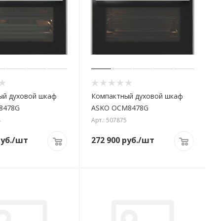
ый духовой шкаф
Компактный духовой шкаф
8478G
ASKO OCM8478G
4
Арт.: 507875
уб.
/шт
272 900
руб.
/шт