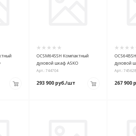
ктный
OCSM64SSH Компактный
OCS64BSH
O
духовой шкаф ASKO
духовой 
Арт.: 744704
Арт.: 74562
293 900
руб.
/шт
267 900
р