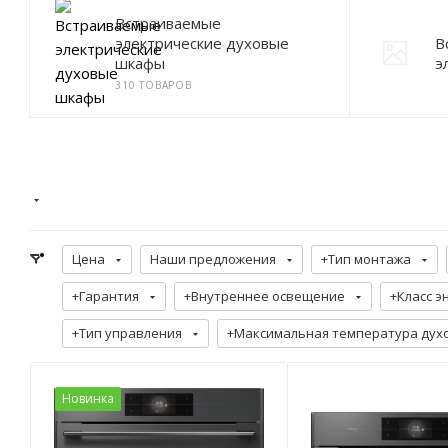
Встраиваемые
электрические духовые
В
шкафы
э
310 ТОВАРОВ
Цена
Наши предложения
+Тип монтажа
+Гарантия
+Внутреннее освещение
+Класс э
+Тип управления
+Максимальная температура духов
Новинка