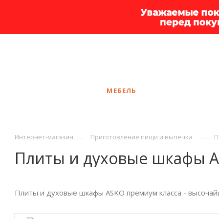
+7 925 375-83-44
Ростов-на-Дону
ЗАКАЗАТЬ ЗВО
КАТАЛОГ
МЕБЕЛЬ
УСЛУГИ
АКЦ
—
—
Интернет-магазин
Приготовление пищи и выпечка
П
Плиты и духовые шкафы 
Плиты и духовые шкафы ASKO премиум класса - высочайш