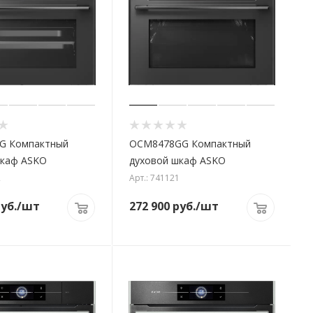
G Компактный
OCM8478GG Компактный
шкаф ASKO
духовой шкаф ASKO
2
Арт.: 741121
уб.
/шт
272 900
руб.
/шт