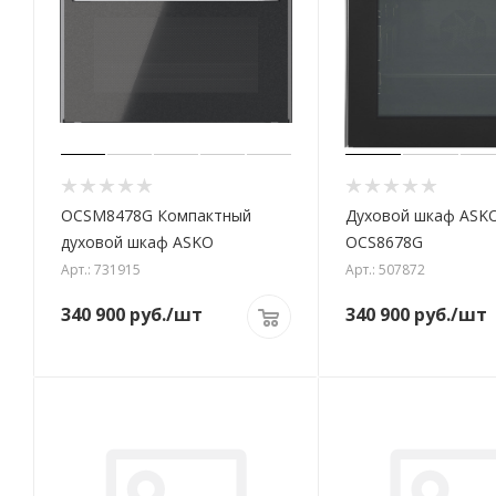
OCSM8478G Компактный
Духовой шкаф ASK
духовой шкаф ASKO
OCS8678G
Арт.: 731915
Арт.: 507872
340 900
руб.
/шт
340 900
руб.
/шт