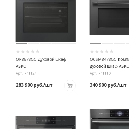
OP8678GG Духовой шкаф
OCSM8478GG Комп
ASKO
духовой шкаф ASK
Арт.: 741124
Арт.: 741110
283 900
руб.
/шт
340 900
руб.
/шт