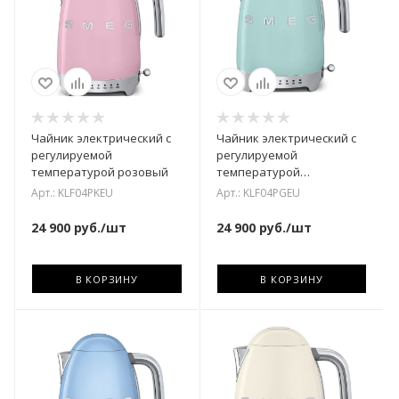
Чайник электрический с
Чайник электрический с
регулируемой
регулируемой
температурой розовый
температурой
пастельный зеленый
Арт.: KLF04PKEU
Арт.: KLF04PGEU
24 900
руб.
/шт
24 900
руб.
/шт
В КОРЗИНУ
В КОРЗИНУ