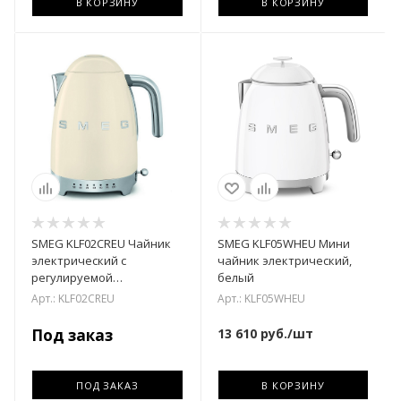
В КОРЗИНУ
В КОРЗИНУ
SMEG KLF02CREU Чайник
SMEG KLF05WHEU Мини
электрический с
чайник электрический,
регулируемой
белый
температурой кремовый
Арт.: KLF02CREU
Арт.: KLF05WHEU
Под заказ
13 610
руб.
/шт
ПОД ЗАКАЗ
В КОРЗИНУ