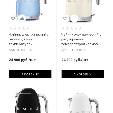
Чайник электрический с
Чайник электрический с
регулируемой
регулируемой
температурой
температурой кремовый
пастельный голубой
Арт.: KLF04PBEU
Арт.: KLF04CREU
24 900
руб.
/шт
24 900
руб.
/шт
В КОРЗИНУ
В КОРЗИНУ