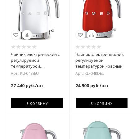
Чайник электрический с
Чайник электрический с
регулируемой
регулируемой
температурой
температурой красный
полированная
Арт.: KLF04SSEU
Арт.: KLF04RDEU
нержавеющая сталь
27 440
руб.
/шт
24 900
руб.
/шт
В КОРЗИНУ
В КОРЗИНУ